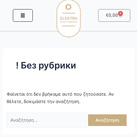
Μετάβαση
Αναζήτηση
στο
για:
0
Καροτσά
€
0,00
περιεχόμενο
! Без рубрики
Φαίνεται ότι δεν βρήκαμε αυτό που ζητούσατε. Αν
θέλετε, δοκιμάστε την αναζήτηση.