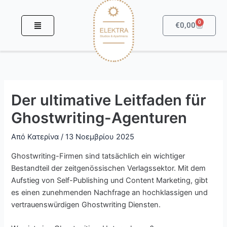
Μετάβαση
στο
0
Καροτσά
€
0,00
περιεχόμενο
Der ultimative Leitfaden für
Ghostwriting-Agenturen
Από
Κατερίνα
/
13 Νοεμβρίου 2025
Ghostwriting-Firmen sind tatsächlich ein wichtiger
Bestandteil der zeitgenössischen Verlagssektor. Mit dem
Aufstieg von Self-Publishing und Content Marketing, gibt
es einen zunehmenden Nachfrage an hochklassigen und
vertrauenswürdigen Ghostwriting Diensten.