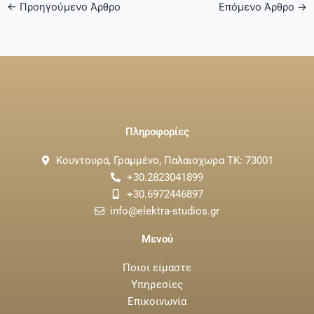
←
Προηγούμενο Άρθρο
Επόμενο Άρθρο
→
Πληροφορίες
Κουντουρά, Γραμμένο, Παλαιοχωρα ΤΚ: 73001
+30.2823041899
+30.6972446897
info@elektra-studios.gr
Μενού
Ποιοι είμαστε
Υπηρεσίες
Επικοινωνία