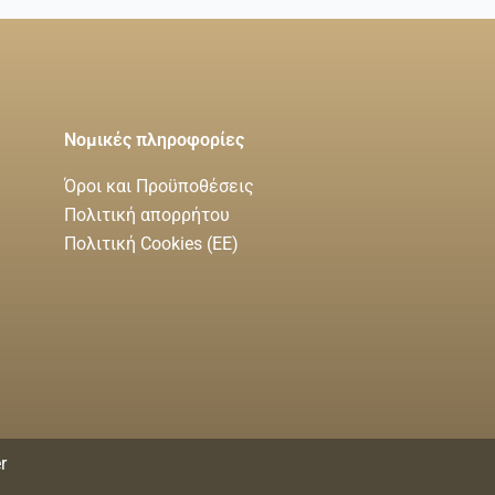
Νομικές πληροφορίες
Όροι και Προϋποθέσεις
Πολιτική απορρήτου
Πολιτική Cookies (ΕΕ)
r