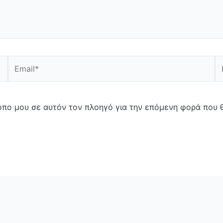
Email*
Ι
τοπο μου σε αυτόν τον πλοηγό για την επόμενη φορά που 