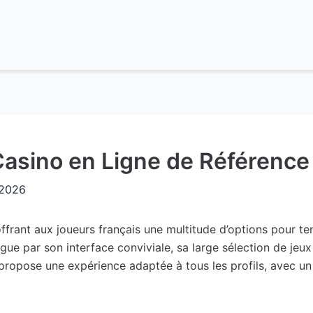
Casino en Ligne de Référence
 2026
frant aux joueurs français une multitude d’options pour ten
gue par son interface conviviale, sa large sélection de jeu
opose une expérience adaptée à tous les profils, avec un ac