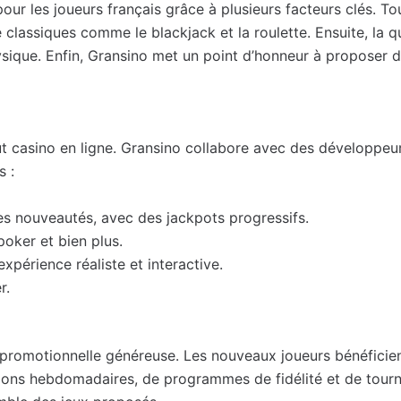
our les joueurs français grâce à plusieurs facteurs clés. 
 classiques comme le blackjack et la roulette. Ensuite, la q
sique. Enfin, Gransino met un point d’honneur à proposer de
out casino en ligne. Gransino collabore avec des développeur
s :
s nouveautés, avec des jackpots progressifs.
poker et bien plus.
xpérience réaliste et interactive.
r.
promotionnelle généreuse. Les nouveaux joueurs bénéficient
tions hebdomadaires, de programmes de fidélité et de tourn