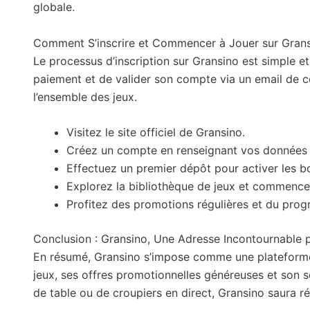
globale.
Comment S’inscrire et Commencer à Jouer sur Grans
Le processus d’inscription sur Gransino est simple et
paiement et de valider son compte via un email de c
l’ensemble des jeux.
Visitez le site officiel de Gransino.
Créez un compte en renseignant vos données 
Effectuez un premier dépôt pour activer les b
Explorez la bibliothèque de jeux et commencez
Profitez des promotions régulières et du prog
Conclusion : Gransino, Une Adresse Incontournable p
En résumé, Gransino s’impose comme une plateforme d
jeux, ses offres promotionnelles généreuses et son 
de table ou de croupiers en direct, Gransino saura r