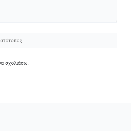
στότοπος
θα σχολιάσω.