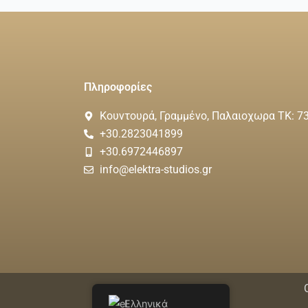
Πληροφορίες
Κουντουρά, Γραμμένο, Παλαιοχωρα ΤΚ: 7
+30.2823041899
+30.6972446897
info@elektra-studios.gr
Ελληνικά