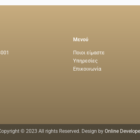
Μενού
3001
Ποιοι είμαστε
Υπηρεσίες
Επικοινωνία
Copyright © 2023 All rights Reserved. Design by
Online Develope