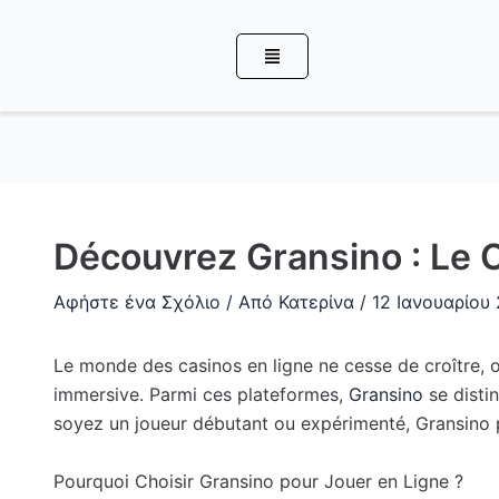
Μετάβαση
στο
περιεχόμενο
Découvrez Gransino : Le 
Αφήστε ένα Σχόλιο
/ Από
Κατερίνα
/
12 Ιανουαρίου
Le monde des casinos en ligne ne cesse de croître, of
immersive. Parmi ces plateformes,
Gransino
se distin
soyez un joueur débutant ou expérimenté, Gransino pr
Pourquoi Choisir Gransino pour Jouer en Ligne ?